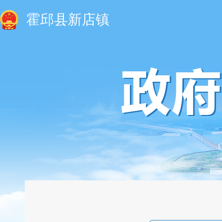
霍邱县新店镇