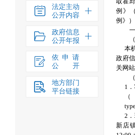
取
霍
法定主动
例》
公开内容
例》）
一、
政府信息
（一
公开年报
本
依申请
政府
公
开
关网站
（二
地方部门
1．
平台链接
typ
2．
新店