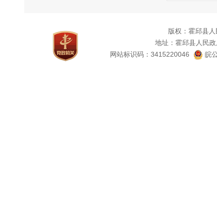
申
1
版权：霍邱县人
2
地址：霍邱县人民政
网站标识码：3415220046
皖公
征性描
3
4
申
明。
（三
申
表可
开指南
申
1