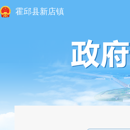
霍邱县新店镇