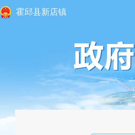
霍邱县新店镇