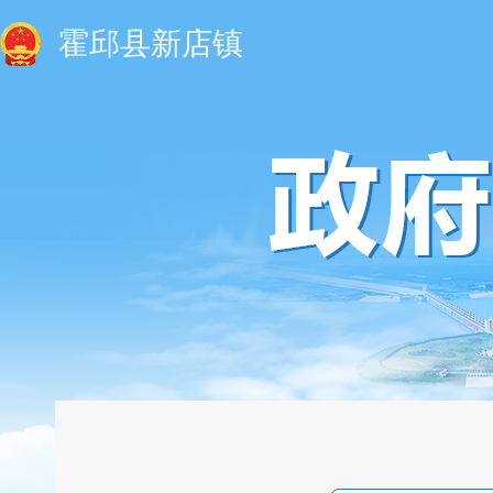
霍邱县新店镇