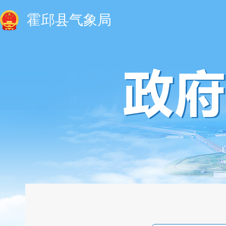
霍邱县气象局