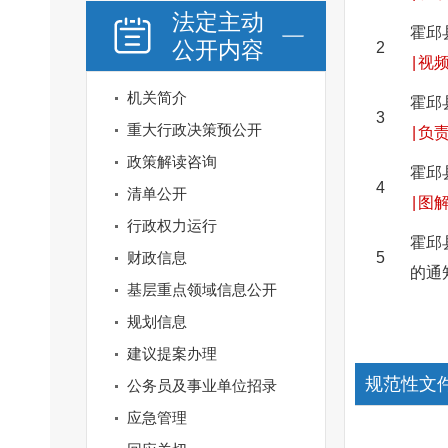
法定主动
霍邱
公开内容
2
|
视
机关简介
霍邱
3
重大行政决策预公开
|
负
政策解读咨询
霍邱
4
清单公开
|
图
行政权力运行
霍邱
财政信息
5
的通
基层重点领域信息公开
规划信息
建议提案办理
规范性文
公务员及事业单位招录
应急管理