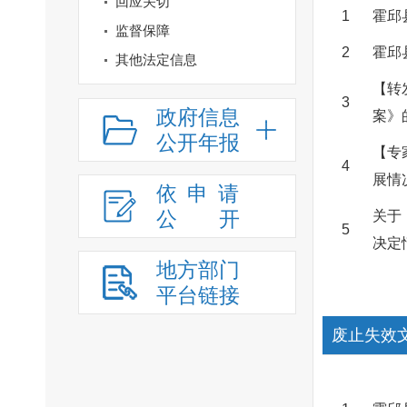
回应关切
1
霍邱
监督保障
2
霍邱
其他法定信息
【转
3
政府信息
案》
公开年报
【专
4
展情
依申请
公
开
关于
5
决定
地方部门
平台链接
废止失效