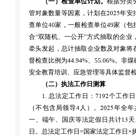
（一）检查单位计划
根据分类
。
管对象
数量
等因素，计划在
年安
2025
查单位
0
家
，
一般检查单位
49
家（包
4
合
双随机、一公开
方式抽取的企业
“
”
牵头发起，总计抽取企业数及对象将
督检查比例为
44.94
、
55.06
。非煤
%
%
安全教育培训、应急管理
等
具体监督
（二）执法工作日测算
总法定工作日：
个
工作日
1.
7192
（不包含局领导
人）。
年全年
4
2025
一、端午、国庆等法定假日共计
天
13
日。总法定工作日
=
国家法定工作日
×