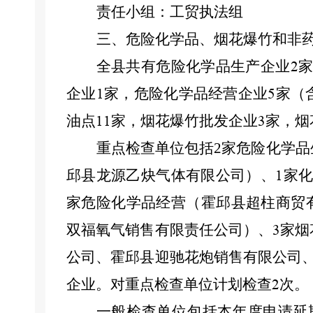
责任小组：工贸执法组
三、危险化学品、烟花爆竹和非
全县共有危险化学品生产企业
家
2
企业
家，危险化学品经营企业
家（
1
5
油点
家，烟花爆竹批发企业
家，烟
11
3
重点检查单位包括
2
家危险化学品
邱县龙源乙炔气体有限公司）、
家化
1
家危险化学品经营（霍邱县超柱商贸
双福氧气销售有限责任公司）、
家烟
3
公司、霍邱县迎驰花炮销售有限公司
企业。
对重点检查单位计划检查
次。
2
一般检查
单位
包括本年度申请延