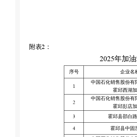
附表
2
：
2025
年加油
序号
企业名
中国石化销售股份有
1
霍邱西湖
中国石化销售股份有
2
霍邱彭店
3
霍邱县邵白
4
霍邱县中固