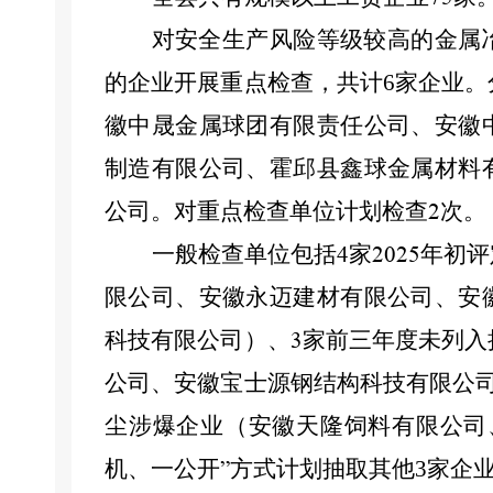
对安全生产风险等级较高的金属
的企业开展重点检查，
共计
6
家企业。
徽中晟金属球团有限责任公司
、
安徽
制造有限公司、霍邱县鑫球金属材料
公司
。
对重点检查单位计划检查
次。
2
一般检查单位包括
家
年初评
4
2025
限公司、安徽永迈建材有限公司、安
科技有限公司）
、
家前三年度未列入
3
公司、安徽宝士源钢结构科技有限公
尘涉爆
企业
（安徽天隆饲料有限公司
机、一公开
方式计划抽取
其他
3
家企
”