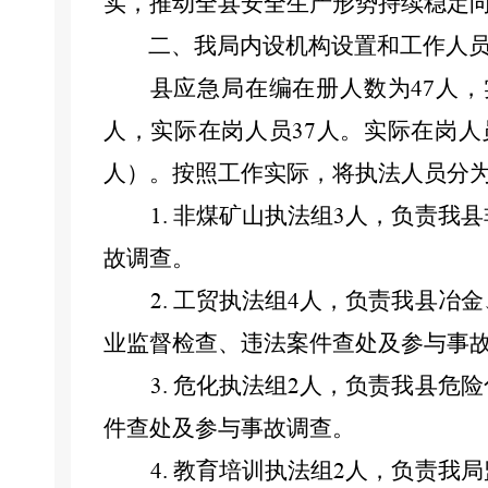
实，推动全
县
安全生产形势持续稳定
二、我局内设机构设置和工作人
县应急局在编
在册
人数为
7
人，
4
人，实际在岗人员
人
。
实际在岗人
37
人）。按照工作实际，将执法人员分
非煤矿山执法组
人，负责我县
1.
3
故调查。
工贸执法组
人，负责我县冶金
2.
4
业
监督检查、违法案件查处及参与事
危化执法组
人，负责我县危险
3.
2
件查处及参与事故调查。
教育培训执法组
人
，
负责我
局
4.
2