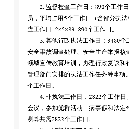
.
监督检查工作日：
个
工作
2
890
员，平均占用
个工作日（含部分执法
5
查工作日
×
×
个
工作日。
=2
5
89=890
3.
其他行政执法工作日：
个
3480
安全事故调查处理、安全生产举报核
领域宣传教育培训
，
办理行政复议
和
管理
部门安排的执法工作任务等事项
个
工作日。
4.
非执法工作日：
个
工作日
2822
会议
，
参加党群活动
，
病事假和法定
测算
共需
个
工作日。
2822