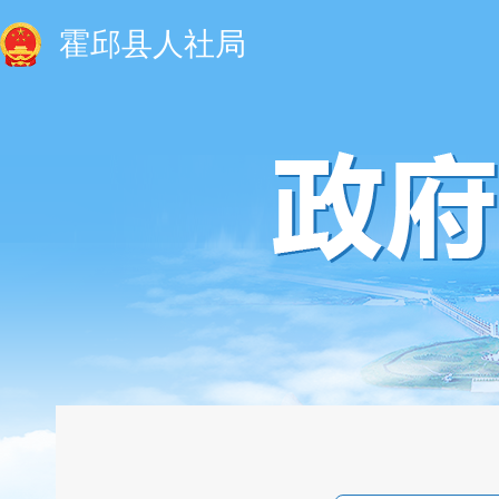
霍邱县人社局