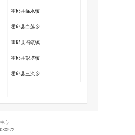
霍邱县临水镇
霍邱县白莲乡
霍邱县冯瓴镇
霍邱县彭塔镇
霍邱县三流乡
务中心
080972