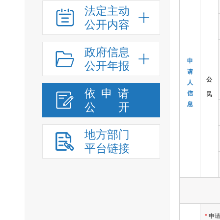
法定主动
公开内容
政府信息
申
公开年报
请
公
人
依申请
信
民
公
开
息
地方部门
平台链接
*
申