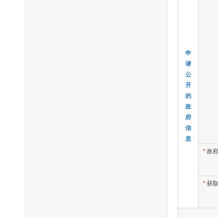
申
请
公
开
的
政
府
信
息
*
政
*
获