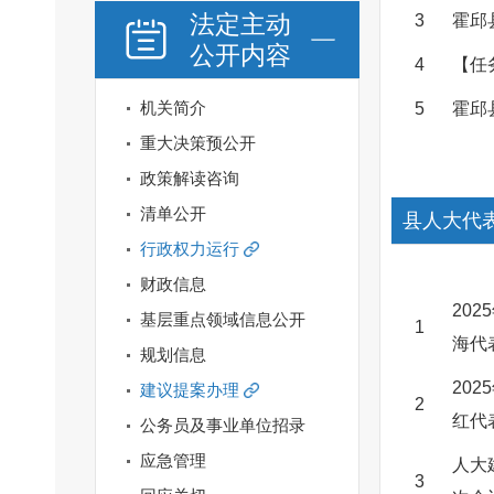
法定主动
3
霍邱
公开内容
4
【任
机关简介
5
霍邱
重大决策预公开
政策解读咨询
清单公开
县人大代
行政权力运行
财政信息
20
基层重点领域信息公开
1
海代
规划信息
20
建议提案办理
2
红代
公务员及事业单位招录
应急管理
人大
3