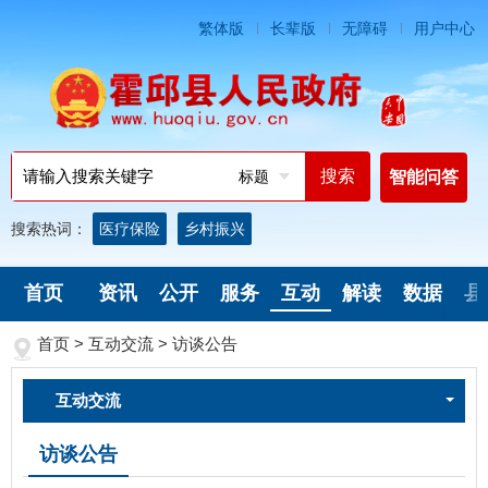
繁体版
长辈版
无障碍
用户中心
标题
智能问答
搜索热词：
医疗保险
乡村振兴
首页
资讯
公开
服务
互动
解读
数据
县
首页
>
互动交流
>
访谈公告
互动交流
访谈公告