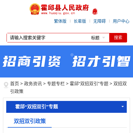
繁体版
长辈版
无障碍
用户中心
标题
首页
>
政务资讯
>
专题专栏
>
霍邱“双招双引”专题
>
双招双
引政策
霍邱“双招双引”专题
双招双引政策