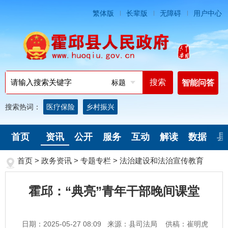
繁体版
长辈版
无障碍
用户中心
标题
智能问答
搜索热词：
医疗保险
乡村振兴
首页
资讯
公开
服务
互动
解读
数据
县
首页
>
政务资讯
>
专题专栏
>
法治建设和法治宣传教育
霍邱：“典亮”青年干部晚间课堂
日期：2025-05-27 08:09
来源：县司法局
供稿：崔明虎