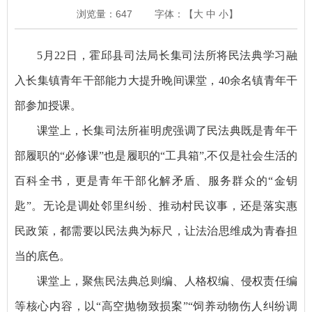
浏览量：
647
字体：【
大
中
小
】
5月22日，霍邱县司法局长集司法所将民法典学习融
入长集镇青年干部能力大提升晚间课堂，40余名镇青年干
部参加授课。
课堂上，长集司法所崔明虎强调了民法典既是青年干
部履职的“必修课”也是履职的“工具箱”,不仅是社会生活的
百科全书，更是青年干部化解矛盾、服务群众的“金钥
匙”。无论是调处邻里纠纷、推动村民议事，还是落实惠
民政策，都需要以民法典为标尺，让法治思维成为青春担
当的底色。
课堂上，聚焦民法典总则编、人格权编、侵权责任编
等核心内容，以“高空抛物致损案”“饲养动物伤人纠纷调