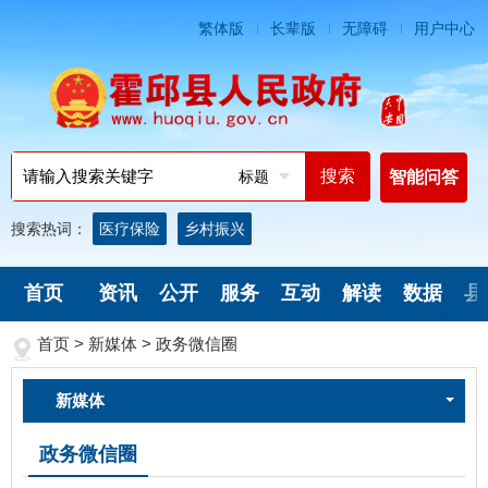
繁体版
长辈版
无障碍
用户中心
标题
智能问答
搜索热词：
医疗保险
乡村振兴
首页
资讯
公开
服务
互动
解读
数据
县
首页
>
新媒体
>
政务微信圈
新媒体
政务微信圈