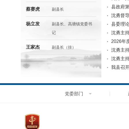
县政府
蔡赛虎
副县长
沈勇督
杨立发
副县长、高塘镇党委书
县委理
记
沈勇主持
2026
王家杰
副县长（挂）
沈勇主持
沈勇主
我县召开
党委部门