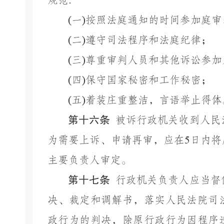
规范
:
(
一
)
按照法庭通知的时间参加庭审
(
二
)
遵守司法程序和法庭纪律；
(
三
)
尊重审判人员和其他诉讼参加
(
四
)
保守国家秘密和工作秘密；
(
五
)
着装庄重整洁，言语举止得体
第十六条
被诉行政机关收到人民
为需要上诉、申请再审，应在
5
日内将
主要负责人审定。
第十七条
行政机关负责人应当督
决、裁定和调解书，落实人民法院司
政行为的判决，除原行政行为因程序