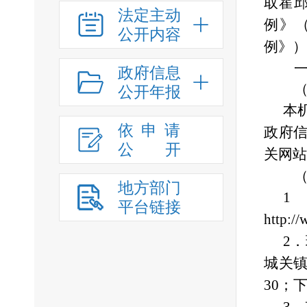
取霍
法定主动
例》
公开内容
例》）
一、
政府信息
（一
公开年报
本
依申请
政府
公
开
关网站
（二
地方部门
平台链接
http:/
2
城关
30；下午