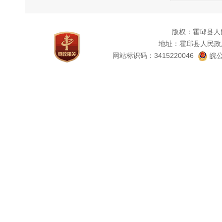
（二
申
版权：霍邱县人
1
地址：霍邱县人民政
网站标识码：3415220046
皖公
2
征性描
3
4
申
明。
（三
申
表可
开指南
申