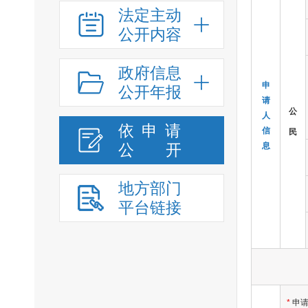
法定主动
公开内容
政府信息
申
公开年报
请
公
人
依申请
信
民
公
开
息
地方部门
平台链接
*
申