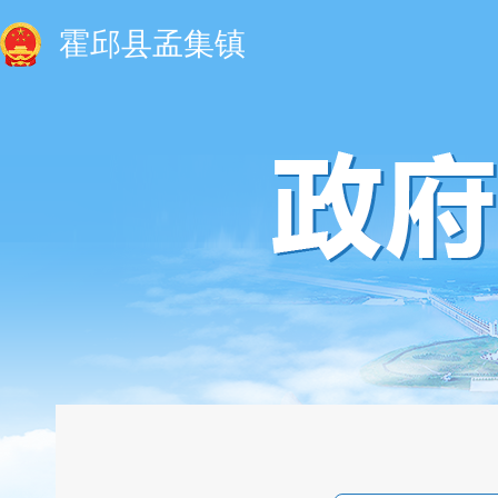
霍邱县孟集镇