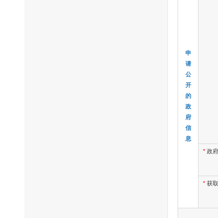
申
请
公
开
的
政
府
信
息
*
政
*
获