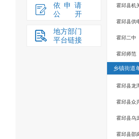
依申请
霍邱县机
公
开
霍邱县供
地方部门
霍邱二中
平台链接
霍邱师范
乡镇街道
霍邱县龙
霍邱县众
霍邱县乌
霍邱县邵