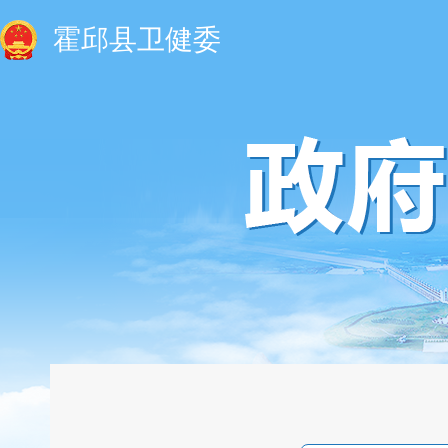
霍邱县卫健委