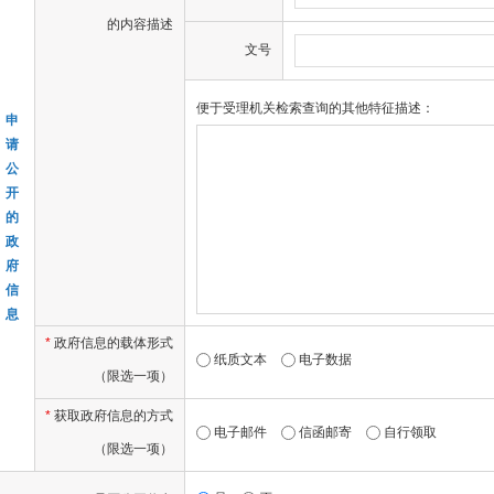
的内容描述
文号
便于受理机关检索查询的其他特征描述：
申
请
公
开
的
政
府
信
息
*
政府信息的载体形式
纸质文本
电子数据
（限选一项）
*
获取政府信息的方式
电子邮件
信函邮寄
自行领取
（限选一项）