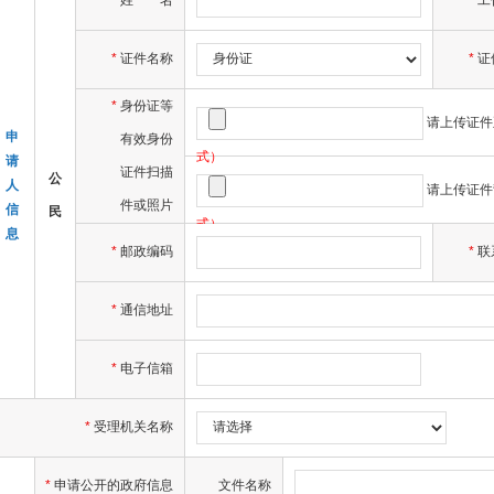
*
姓
名
工
*
证件名称
*
证
*
身份证等
请上传证件
申
有效身份
式）
请
证件扫描
公
人
请上传证件
件或照片
信
民
式）
息
*
邮政编码
*
联
*
通信地址
*
电子信箱
*
受理机关名称
*
申请公开的政府信息
文件名称