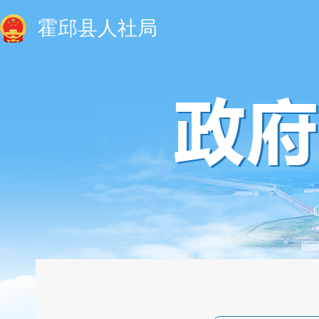
霍邱县人社局