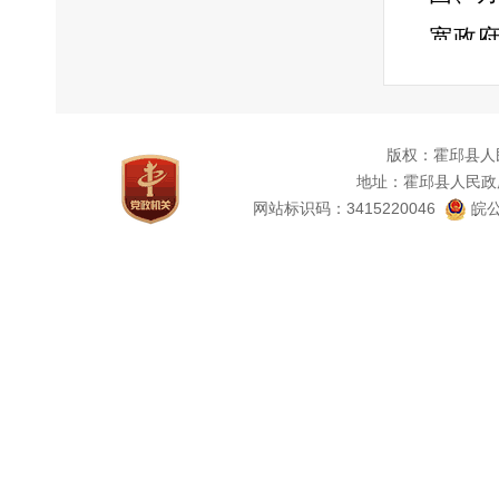
宽政
务能力
版权：霍邱县人
信息
地址：霍邱县人民政
网站标识码：3415220046
皖公
领导
法，
严格
准化
信息
制。