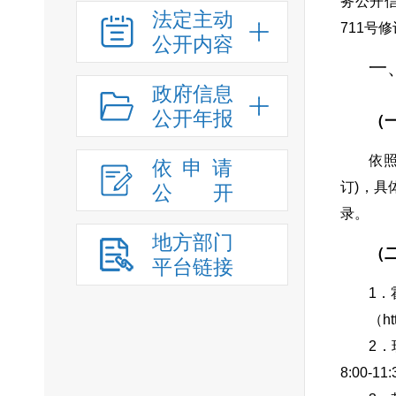
务公开
法定主动
711号
公开内容
一
政府信息
公开年报
（
依
依申请
订)，
公
开
录。
地方部门
（
平台链接
1
（ht
2
8:00-