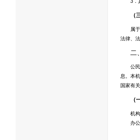
3
（
属
法律、
二
公
息。本
国家有
（
机
办公
工作