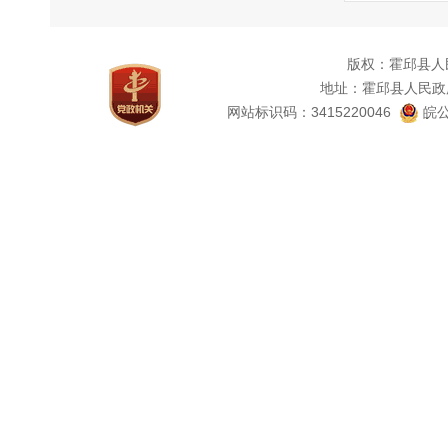
邮政
联系
版权：霍邱县人
传真
地址：霍邱县人民政
（
网站标识码：3415220046
皖公
申
1
2
3
4
（
申
术局门
申