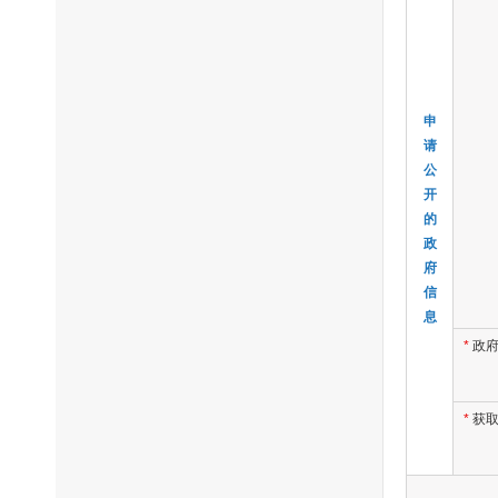
申
请
公
开
的
政
府
信
息
*
政
*
获