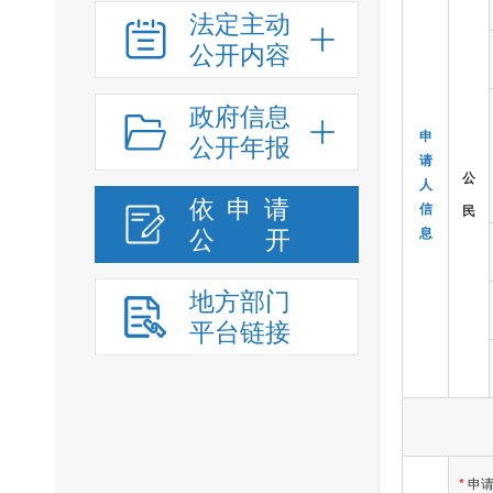
法定主动
公开内容
政府信息
申
公开年报
请
公
人
依申请
信
民
公
开
息
地方部门
平台链接
*
申