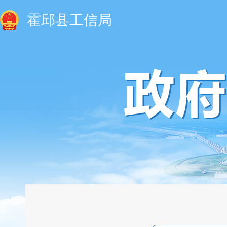
霍邱县工信局