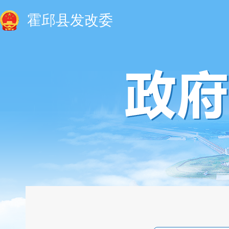
霍邱县发改委