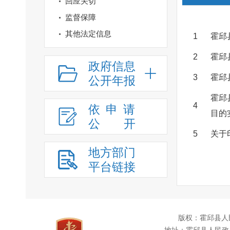
回应关切
监督保障
其他法定信息
1
霍邱
2
霍邱
政府信息
3
霍邱
公开年报
霍邱
4
依申请
目的
公
开
5
关于
地方部门
平台链接
版权：霍邱县人