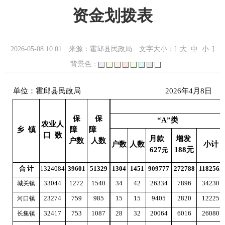
资金划拨表
2026-05-08 10:01
来源：霍邱县民政局
文字大小：[
大
中
小
]
背景色：
单位：霍邱县民政局 2026年4月8
保
保
“A”类
农业人
乡 镇
障
障
口 数
月款
增发
户数
人数
户数
人数
小计
627
188元
元
合 计
1324084
39601
51329
1304
1451
909777
272788
1182565
33044
1272
1540
34
42
26334
7896
34230
城关镇
23274
759
985
15
15
9405
2820
12225
河口镇
32417
753
1087
28
32
20064
6016
26080
长集镇