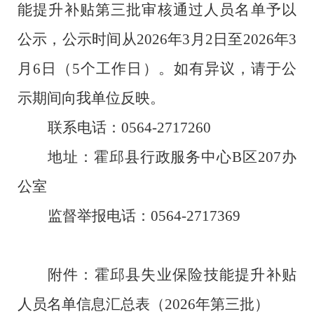
能提升补贴第
三
批审核通过人员名单予以
公示，公示时间从
202
6
年
3
月
2
日至
202
6
年
3
月
6
日（
5
个工作日）。如有异议，请于公
示期间向我单位反映。
联系电话：
0564-
2717260
地址：
霍邱县行政服务中心
B
区
207
办
公室
监督举报电话：
0564-
2717369
附件：
霍邱县失业保险技能提升补贴
人员名单信息汇总表（
2026
年第三批）