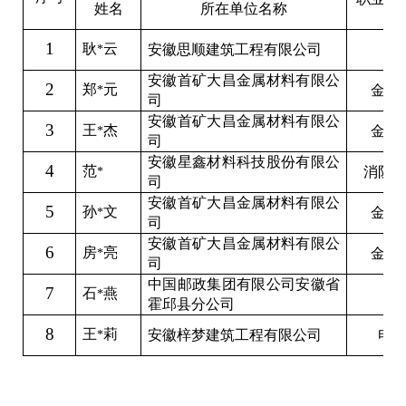
姓名
所在单位名称
1
耿
云
安徽思顺建筑工程有限公司
*
安徽首矿大昌金属材料有限公
2
郑
元
金属
*
司
安徽首矿大昌金属材料有限公
3
王
杰
金属
*
司
安徽星鑫材料科技股份有限公
4
范
消防
*
司
安徽首矿大昌金属材料有限公
5
孙
文
金属
*
司
安徽首矿大昌金属材料有限公
6
房
亮
金属
*
司
中国邮政集团有限公司安徽省
7
石
燕
*
霍邱县分公司
8
王
莉
安徽梓梦建筑工程有限公司
电
*