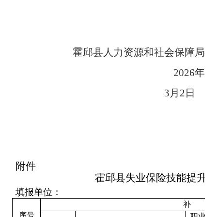
霍邱县
人力资源和社会保障局
202
6
年
3
月
2
日
附件
霍邱县失业保险技能提升补
填报单位：
补
贴
序号
职业资