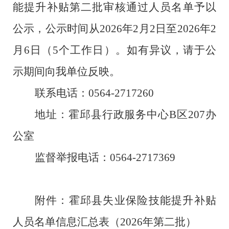
能提升补贴第
二
批审核通过人员名单予以
公示，公示时间从
202
6
年
2
月
2
日至
202
6
年
2
月
6
日（
5
个工作日）。如有异议，请于公
示期间向我单位反映。
联系电话：
0564-
2717260
地址：
霍邱县行政服务中心
B
区
20
7
办
公室
监督举报电话：
0564-
2717369
附件：
霍邱县失业保险技能提升补贴
人员名单信息汇总表（
2026
年第二批）