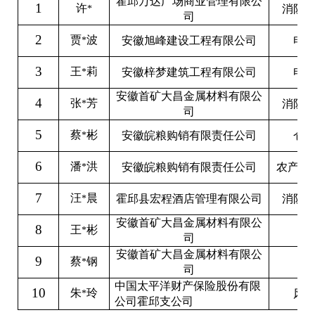
霍邱万达广场商业管理有限公
1
许
消防
*
司
2
贾
波
安徽旭峰建设工程有限公司
电
*
3
王
莉
安徽梓梦建筑工程有限公司
电
*
安徽首矿大昌金属材料有限公
4
张
芳
消防
*
司
5
蔡
彬
安徽皖粮购销有限责任公司
仓
*
6
潘
洪
安徽皖粮购销有限责任公司
农产品
*
7
汪
晨
霍邱县宏程酒店管理有限公司
消防
*
安徽首矿大昌金属材料有限公
8
王
彬
*
司
安徽首矿大昌金属材料有限公
9
蔡
钢
*
司
中国太平洋财产保险股份有限
10
朱
玲
风
*
公司霍邱支公司