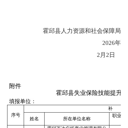
霍邱县
人力资源和社会保障局
202
6
年
2
月
2
日
附件
霍邱县失业保险技能提升补
填报单位：
补
贴
序号
职业资
姓名
所在单位名称