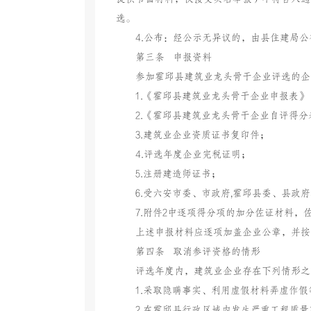
选。
4.公布：经公示无异议的，由县住建局
第三条 申报资料
参加霍邱县建筑业龙头骨干企业评选的企
1.《霍邱县建筑业龙头骨干企业申报表》
2.《霍邱县建筑业龙头骨干企业自评得分
3.建筑业企业资质证书复印件；
4.评选年度企业完税证明；
5.注册建造师证书；
6.受六安市委、市政府,霍邱县委、县
7.附件2中逐项得分项的加分佐证材料
上述申报材料应逐项加盖企业公章，并按
第四条 取消参评资格的情形
评选年度内，建筑业企业存在下列情形之
1.采取隐瞒事实、利用虚假材料弄虚作
2.在霍邱县行政区域内发生严重工程质