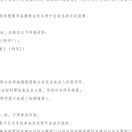
公布年度霍邱县建筑业龙头骨干企业名单评定结果。
业，应提交以下申报材料：
（附件1）；
表》（附件2）
政府联合或单独通报表彰企业或企业法人的复印件。
，佐证材料需加盖企业公章，并按评分序号放置；
顺序装订成册（加骑缝章）。
一的，不得参加评选：
假等不正当手段参加龙头骨干企业评选的。
量事故被霍邱县建设行政主管部门行政处罚或接受霍邱县建设行政主管部门