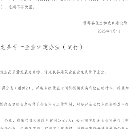
90），逾期不再受理。
霍邱县住房和城乡建设局
202
6
年
4
月
1
日
龙头骨干企业评定办法（试行）
筑业高质量发展为目标，评定我县建筑业企业龙头骨干企业。
自评得分表（附件2），并在申报截止时间前提供真实有效证明材料，按通知
根据我县建筑业龙头骨干企业评定工作机制，对参评企业的申报资格及申报
骨干企业，在霍邱县人民政府官网公示7天；公示期内参评企业可举报（需
条件企业，经查属实的，取消其入选资格，并按评审得分排序递补企业入