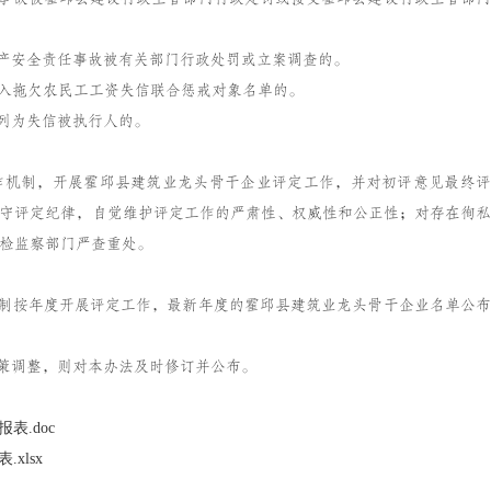
生产安全责任事故被有关部门行政处罚或立案调查的。
列入拖欠农民工工资失信联合惩戒对象名单的。
院列为失信被执行人的。
作机制，开展霍邱县建筑业龙头骨干企业评定工作，并对初评意见最终评
守评定纪律，自觉维护评定工作的严肃性、权威性和公正性；对存在徇私
检监察部门严查重处。
机制按年度开展评定工作，最新年度的霍邱县建筑业龙头骨干企业名单公布
政策调整，则对本办法及时修订并公布。
表.doc
xlsx