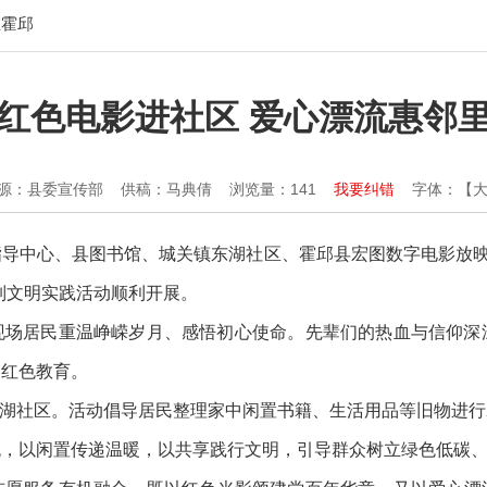
在霍邱
红色电影进社区 爱心漂流惠邻
源：县委宣传部
供稿：马典倩
浏览量：
141
我要纠错
字体：【
指导中心、县图书馆、城关镇东湖社区、霍邱县宏图数字电影放映
列文明实践活动顺利开展。
领现场居民重温峥嵘岁月、感悟初心使命。先辈们的热血与信仰
受红色教育。
东湖社区。活动倡导居民整理家中闲置书籍、生活用品等旧物进
流，以闲置传递温暖，以共享践行文明，引导群众树立绿色低碳