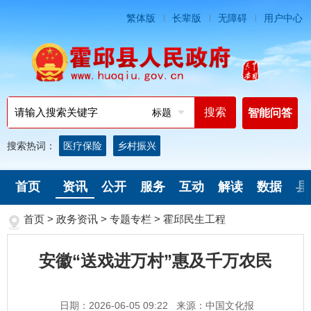
繁体版
长辈版
无障碍
用户中心
标题
智能问答
搜索热词：
医疗保险
乡村振兴
首页
资讯
公开
服务
互动
解读
数据
县
首页
>
政务资讯
>
专题专栏
>
霍邱民生工程
安徽“送戏进万村”惠及千万农民
日期：2026-06-05 09:22
来源：中国文化报