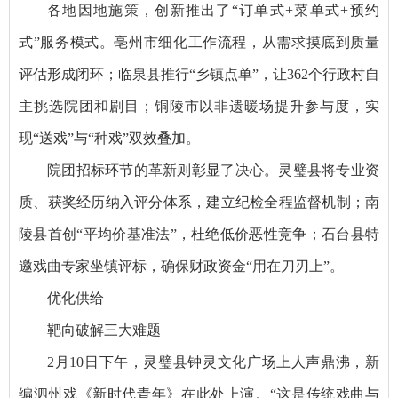
各地因地施策，创新推出了“订单式+菜单式+预约
式”服务模式。亳州市细化工作流程，从需求摸底到质量
评估形成闭环；临泉县推行“乡镇点单”，让362个行政村自
主挑选院团和剧目；铜陵市以非遗暖场提升参与度，实
现“送戏”与“种戏”双效叠加。
院团招标环节的革新则彰显了决心。灵璧县将专业资
质、获奖经历纳入评分体系，建立纪检全程监督机制；南
陵县首创“平均价基准法”，杜绝低价恶性竞争；石台县特
邀戏曲专家坐镇评标，确保财政资金“用在刀刃上”。
优化供给
靶向破解三大难题
2月10日下午，灵璧县钟灵文化广场上人声鼎沸，新
编泗州戏《新时代青年》在此处上演。“这是传统戏曲与