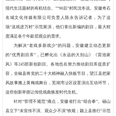
现代生活题材的有机结合。”“90后”村民沈冬说。安徽奇石
名城文化传媒有限公司负责人陈永告诉记者，为了这
场“送戏进万村”示范展演，他们拿出新编的剧目，最大程
度满足各个年龄层观众的需求。
为解决“老戏多新戏少”的问题，安徽建立动态更新
的“优秀剧目库”，已孵化出《永远的大别山》《雷池家
风》等245部新创剧目。各地也在努力推动剧目库提质扩
容，全椒县将党的二十大精神融入快板节目，望江县把家
风故事搬上黄梅戏舞台，芜湖湾沚区设置演出互动环节，
这些创新举措让传统戏曲焕发时代生机。
针对“管理不规范”痛点，安徽省打出“组合拳”。砀山
县立下“未宣传不演、观众少不演”铁规；颍上县推行“示范