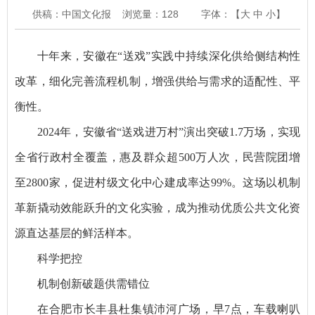
供稿：中国文化报
浏览量：
128
字体：【
大
中
小
】
十年来，安徽在“送戏”实践中持续深化供给侧结构性
改革，细化完善流程机制，增强供给与需求的适配性、平
衡性。
2024年，安徽省“送戏进万村”演出突破1.7万场，实现
全省行政村全覆盖，惠及群众超500万人次，民营院团增
至2800家，促进村级文化中心建成率达99%。这场以机制
革新撬动效能跃升的文化实验，成为推动优质公共文化资
源直达基层的鲜活样本。
科学把控
机制创新破题供需错位
在合肥市长丰县杜集镇沛河广场，早7点，车载喇叭