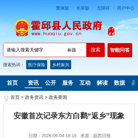
繁体版
长辈版
无障碍
用户中心
标题
智能问答
搜索热词：
医疗保险
乡村振兴
首页
资讯
公开
服务
互动
解读
数据
县
首页
>
政务资讯
>
政务要闻
安徽首次记录东方白鹳“返乡”现象
日期：2026-06-04 18:16
来源：皖西日报