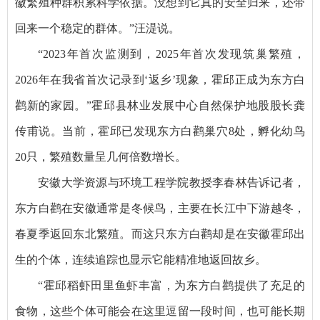
徽繁殖种群积累科学依据。没想到它真的安全归来，还带
回来一个稳定的群体。”汪湜说。
“2023年首次监测到，2025年首次发现筑巢繁殖，
2026年在我省首次记录到‘返乡’现象，霍邱正成为东方白
鹳新的家园。”霍邱县林业发展中心自然保护地股股长龚
传甫说。当前，霍邱已发现东方白鹳巢穴8处，孵化幼鸟
20只，繁殖数量呈几何倍数增长。
安徽大学资源与环境工程学院教授李春林告诉记者，
东方白鹳在安徽通常是冬候鸟，主要在长江中下游越冬，
春夏季返回东北繁殖。而这只东方白鹳却是在安徽霍邱出
生的个体，连续追踪也显示它能精准地返回故乡。
“霍邱稻虾田里鱼虾丰富，为东方白鹳提供了充足的
食物，这些个体可能会在这里逗留一段时间，也可能长期