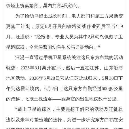
铁塔上筑巢繁育，巢内共育4只幼鸟。
为了给幼鸟留出成长时间，电力部门和施工方果断变
更施工计划，原定6月开展的铁塔架线作业延后至当年9
月。汪湜说：“经报备，专业人员为其中2只幼鸟佩戴了卫
星追踪器，全天候监测幼鸟生长与迁徙动向。”
汪湜一直通过手机卫星系统关注这只东方白鹳的活动
轨迹：2025年8月离开霍邱，然后一直在江苏、山东沿海
地区活动。2026年5月28日它从江苏盐城归来，5月30日下
午到达霍邱境内。6月2日，这只东方白鹳经过600多公里
的跨越，飞抵王截流乡——距离它的出生地仅数十公里。
“戴上卫星追踪器，主要是想了解它的活动及迁徙轨
迹以及来年对繁殖地的选择，为进一步研究东方白鹳在安