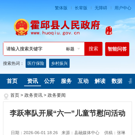
繁体版
长辈版
无障碍
用户中心
标题
智能问答
搜索热词：
医疗保险
乡村振兴
首页
资讯
公开
服务
互动
解读
数据
县
首页
>
政务资讯
>
政务要闻
李跃率队开展“六一”儿童节慰问活动
日期：2026-06-01 18:26
来源：县融媒体中心
供稿：张琳