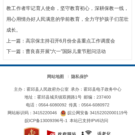
教工作者牢记育人使命，坚守教育初心，深耕保教一线，
用心用情办好人民满意的学前教育，全力守护孩子们茁壮
成长。
上一篇：
高宗保主持召开6月份全县重点工作调度会
下一篇：
曹良喜开展“六一”国际儿童节慰问活动
网站地图
隐私保护
主办：霍邱县人民政府办公室
承办：霍邱县电子政务中心
地址：霍邱县城关镇双拥路1号
邮编：237400
电话：0564-6080092
传真：0564-6080972
网站标识码：3415220046
皖公网安备 34152202000119号
皖ICP备13009396号-1
本站已支持IPV6访问