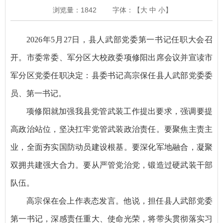
浏览量：
1842
字体：【
大
中
小
】
2026年5月27日，县人武部党委第一书记任职大会召
开。市委常委、军分区大校政委项修阳出席会议并宣读市
军分区党委任职决定：县委书记高宗保任县人武部党委委
员、第一书记。
项修阳就加强我县党管武装工作提出要求，强调要提
高政治站位，坚决扛牢党管武装政治责任。要聚焦主责主
业，全面夯实国防动员建设根基。要深化军地融合，凝聚
双拥共建强大合力。要从严管党治党，锻造过硬武装干部
队伍。
高宗保在会上作表态发言。他说，担任县人武部党委
第一书记，深感责任重大、使命光荣，将带头贯彻落实习