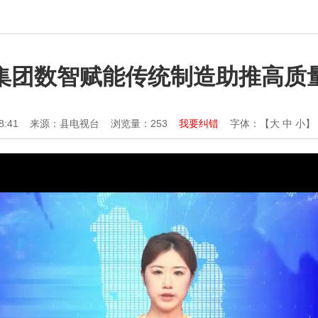
集团数智赋能传统制造助推高质
8:41
来源：县电视台
浏览量：
253
我要纠错
字体：【
大
中
小
】