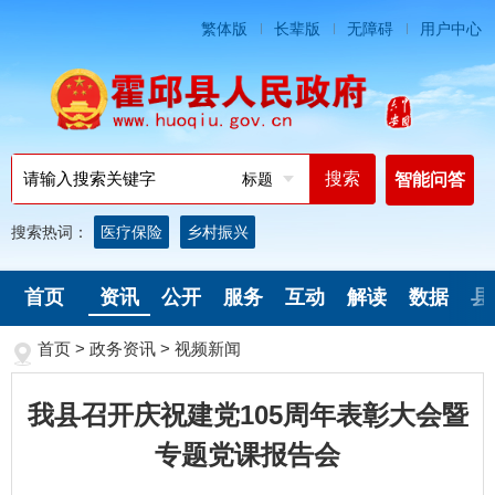
繁体版
长辈版
无障碍
用户中心
标题
智能问答
搜索热词：
医疗保险
乡村振兴
首页
资讯
公开
服务
互动
解读
数据
县
首页
>
政务资讯
>
视频新闻
我县召开庆祝建党105周年表彰大会暨
专题党课报告会