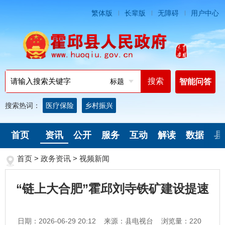
繁体版
长辈版
无障碍
用户中心
标题
智能问答
搜索热词：
医疗保险
乡村振兴
首页
资讯
公开
服务
互动
解读
数据
县
首页
>
政务资讯
>
视频新闻
“链上大合肥”霍邱刘寺铁矿建设提速
日期：2026-06-29 20:12
来源：县电视台
浏览量：
220