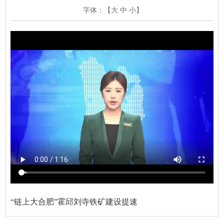
字体：【
大
中
小
】
“链上大合肥”霍邱刘寺铁矿建设提速