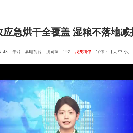
收应急烘干全覆盖 湿粮不落地减
7:43
来源：县电视台
浏览量：
192
我要纠错
字体：【
大
中
小
】