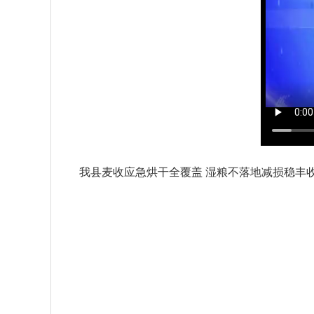
我县麦收应急烘干全覆盖 湿粮不落地减损稳丰