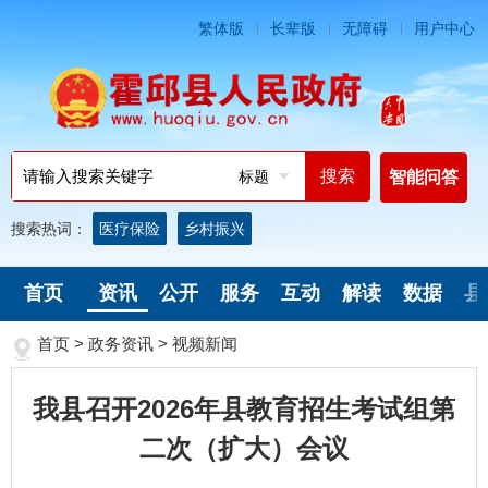
繁体版
长辈版
无障碍
用户中心
标题
智能问答
搜索热词：
医疗保险
乡村振兴
首页
资讯
公开
服务
互动
解读
数据
县
首页
>
政务资讯
>
视频新闻
我县召开2026年县教育招生考试组第
二次（扩大）会议