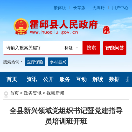
繁体版
长辈版
无障碍
用户中心
标题
智能问答
搜索热词：
医疗保险
乡村振兴
首页
资讯
公开
服务
互动
解读
数据
县
首页
>
政务资讯
>
视频新闻
全县新兴领域党组织书记暨党建指导
员培训班开班