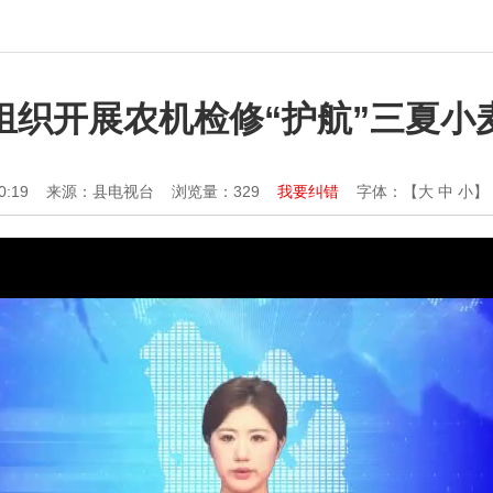
组织开展农机检修“护航”三夏小
0:19
来源：县电视台
浏览量：
329
我要纠错
字体：【
大
中
小
】