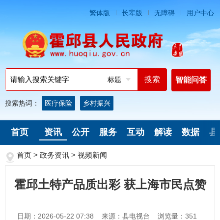
繁体版
长辈版
无障碍
用户中心
标题
智能问答
搜索热词：
医疗保险
乡村振兴
首页
资讯
公开
服务
互动
解读
数据
县
首页
>
政务资讯
>
视频新闻
霍邱土特产品质出彩 获上海市民点赞
日期：2026-05-22 07:38
来源：县电视台
浏览量：
351