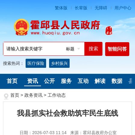
繁体版
长辈版
无障碍
用户中心
标题
智能问答
搜索热词：
医疗保险
乡村振兴
首页
资讯
公开
服务
互动
解读
数据
县
首页
>
政务资讯
>
工作动态
我县抓实社会救助筑牢民生底线
日期：2026-07-03 11:14
来源：霍邱县政府办公室