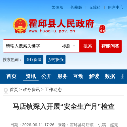
繁体版
长辈版
无障碍
用户中心
标题
智能问答
搜索热词：
医疗保险
乡村振兴
首页
资讯
公开
服务
互动
解读
数据
县
首页
>
政务资讯
>
工作动态
马店镇深入开展“安全生产月”检查
日期：2026-06-11 17:26
来源：霍邱县马店镇
供稿：赵亮