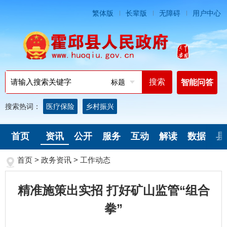
繁体版
长辈版
无障碍
用户中心
标题
智能问答
搜索热词：
医疗保险
乡村振兴
首页
资讯
公开
服务
互动
解读
数据
县
首页
>
政务资讯
>
工作动态
精准施策出实招 打好矿山监管“组合
拳”