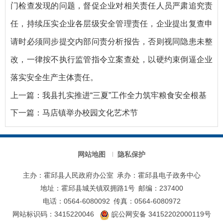
门检查发现的问题，督促企业对相关责任人员严肃追究责
任，持续压实企业各层级安全管理责任，企业提出复查申
请时必须同步提交内部问责分析报告，否则视同隐患未整
改，一律按不执行监管指令立案查处，以硬约束倒逼企业
落实安全生产主体责任。
上一篇：
我县扎实推进“三夏”工作全力筑牢粮食安全根基
下一篇：
马店镇举办校园文化艺术节
网站地图
隐私保护
主办：霍邱县人民政府办公室
承办：霍邱县电子政务中心
地址：霍邱县城关镇双拥路1号
邮编：237400
电话：0564-6080092
传真：0564-6080972
网站标识码：3415220046
皖公网安备 34152202000119号