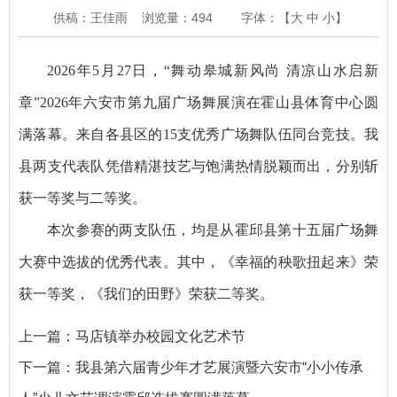
供稿：王佳雨
浏览量：
494
字体：【
大
中
小
】
2026年5月27日，“舞动皋城新风尚 清凉山水启新
章”2026年六安市第九届广场舞展演在霍山县体育中心圆
满落幕。来自各县区的15支优秀广场舞队伍同台竞技。我
县两支代表队凭借精湛技艺与饱满热情脱颖而出，分别斩
获一等奖与二等奖。
本次参赛的两支队伍，均是从霍邱县第十五届广场舞
大赛中选拔的优秀代表。其中，《幸福的秧歌扭起来》荣
获一等奖，《我们的田野》荣获二等奖。
上一篇：
马店镇举办校园文化艺术节
下一篇：
我县第六届青少年才艺展演暨六安市“小小传承