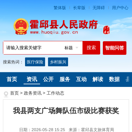
繁体版
长辈版
无障碍
用户中心
标题
智能问答
搜索热词：
医疗保险
乡村振兴
首页
资讯
公开
服务
互动
解读
数据
县
首页
>
政务资讯
>
工作动态
我县两支广场舞队伍市级比赛获奖
日期：2026-05-28 15:25
来源：霍邱县文旅体育局