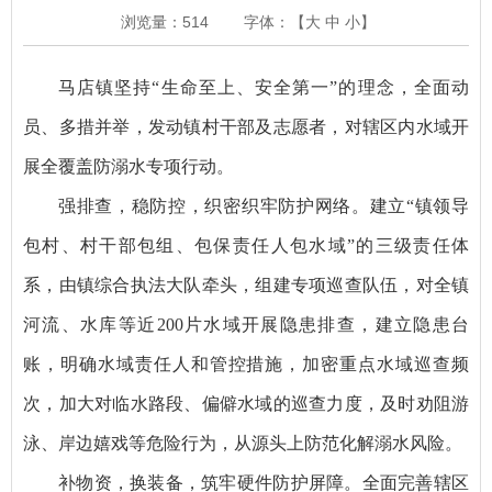
浏览量：
514
字体：【
大
中
小
】
马店镇坚持“生命至上、安全第一”的理念，全面动
员、多措并举，发动镇村干部及志愿者，对辖区内水域开
展全覆盖防溺水专项行动。
强排查，稳防控，织密织牢防护网络。建立“镇领导
包村、村干部包组、包保责任人包水域”的三级责任体
系，由镇综合执法大队牵头，组建专项巡查队伍，对全镇
河流、水库等近200片水域开展隐患排查，建立隐患台
账，明确水域责任人和管控措施，加密重点水域巡查频
次，加大对临水路段、偏僻水域的巡查力度，及时劝阻游
泳、岸边嬉戏等危险行为，从源头上防范化解溺水风险。
补物资，换装备，筑牢硬件防护屏障。全面完善辖区