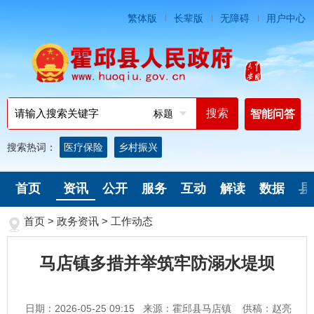
繁体版
长辈版
无障碍
用户中心
标题
智能问答
搜索热词：
医疗保险
乡村振兴
首页
资讯
公开
服务
互动
解读
数据
县
首页
>
政务资讯
>
工作动态
马店镇多措并举筑牢防溺水堤坝
日期：2026-05-25 09:15
来源：霍邱县马店镇
供稿：赵亮