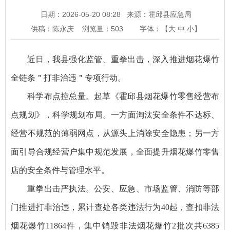
日期：2026-05-20 08:28
来源：霍邱县应急局
供稿：陈永庆
浏览量：
503
字体：【
大
中
小
】
近日，我县强化监管、重拳出击，深入推进烟花爆竹
全链条＂打非治违＂专项行动。
科学布点控总量。起草《霍邱县烟花爆竹零售经营布
点规划》，科学规划布局。一方面淘汰安全条件不达标、
经营不规范的薄弱网点，从源头上消除安全隐患；另一方
面引导合规经营户集中规范发展，全面提升烟花爆竹零售
店的安全条件与管理水平。
重拳出击严执法。公安、应急、市场监管、消防等部
门推进打非治违，累计查处各类违法行为40起，查扣非法
烟花爆竹11864件，集中销毁非法烟花爆竹2批次共6385