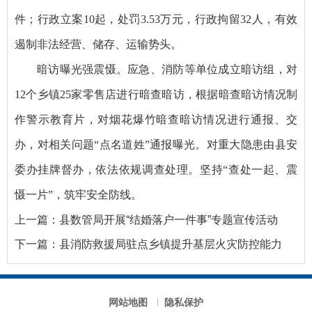
件；行政立案10起，处罚3.53万元，行政拘留32人，有效
遏制非法经营、储存、运输势头。
暗访曝光强震慑。应急、消防等单位成立暗访组，对
12个乡镇25家零售店进行暗查暗访，根据暗查暗访情况制
作警示教育片，对烟花爆竹暗查暗访情况进行通报、交
办，对相关问题“点名道姓”通报曝光。对重大隐患由县安
委办挂牌督办，依法依规调查处理。坚持“查处一起、震
慑一片”，筑牢安全防线。
上一篇：
县数管局开展“结婚落户一件事”专题宣传活动
下一篇：
县消防救援局驻点乡镇提升基层火灾防控能力
网站地图
隐私保护