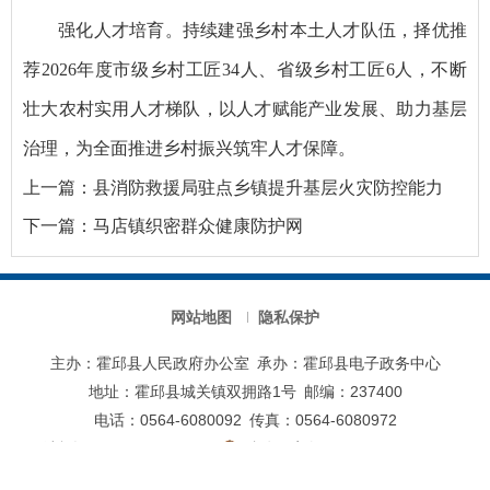
强化人才培育。持续建强乡村本土人才队伍，择优推
荐2026年度市级乡村工匠34人、省级乡村工匠6人，不断
壮大农村实用人才梯队，以人才赋能产业发展、助力基层
治理，为全面推进乡村振兴筑牢人才保障。
上一篇：
县消防救援局驻点乡镇提升基层火灾防控能力
下一篇：
马店镇织密群众健康防护网
网站地图
隐私保护
主办：霍邱县人民政府办公室
承办：霍邱县电子政务中心
地址：霍邱县城关镇双拥路1号
邮编：237400
电话：0564-6080092
传真：0564-6080972
网站标识码：3415220046
皖公网安备 34152202000119号
皖ICP备13009396号-1
本站已支持IPV6访问